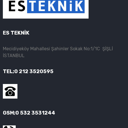
ES TEKNİK
Mecidiyeköy Mahallesi Şahinler Sokak No:1/1C ŞİŞLİ
İSTANBUL
TEL;0 212 3520595
GSM;0 532 3531244