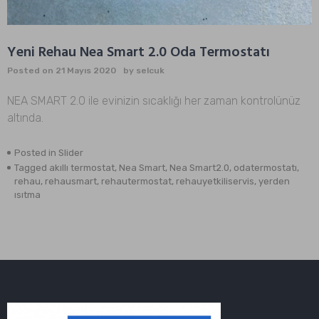
Yeni Rehau Nea Smart 2.0 Oda Termostatı
Posted on
21 Mayıs 2020
by
selcuk
NEA SMART 2.0 ile evinizin sıcaklığı her zaman kontrolünüz
altında.
Posted in
Slider
Tagged
akıllı termostat
,
Nea Smart
,
Nea Smart2.0
,
odatermostatı
,
rehau
,
rehausmart
,
rehautermostat
,
rehauyetkiliservis
,
yerden
ısıtma